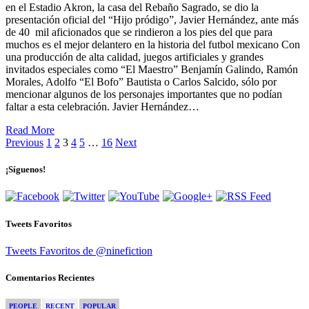
en el Estadio Akron, la casa del Rebaño Sagrado, se dio la
presentación oficial del “Hijo pródigo”, Javier Hernández, ante más
de 40 mil aficionados que se rindieron a los pies del que para
muchos es el mejor delantero en la historia del futbol mexicano Con
una producción de alta calidad, juegos artificiales y grandes
invitados especiales como “El Maestro” Benjamín Galindo, Ramón
Morales, Adolfo “El Bofo” Bautista o Carlos Salcido, sólo por
mencionar algunos de los personajes importantes que no podían
faltar a esta celebración. Javier Hernández…
Read More
Previous
1
2
3
4
5
…
16
Next
¡Síguenos!
Tweets Favoritos
Tweets Favoritos de @ninefiction
Comentarios Recientes
PEOPLE
RECENT
POPULAR