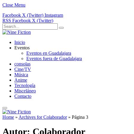
Close Menu
Facebook
X (Twitter)
Instagram
RSS
Facebook
X (Twitter)
Inicio
Eventos
Eventos en Guadalajara
Eventos fuera de Guadalajara
consolas
Cine/TV
Música
Anime
Tecnología
Misceláneo
Contacto
Home
»
Archives for Colaborador
»
Página 3
Autor:
Colaborador