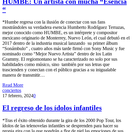
HUMBE: Un artista con mucha “Esencia
“
*Humbe regresa con la ilusión de conectar con sus fans
mostrándoles su verdadera esencia Humberto Rodríguez Terrazas,
mejor conocido como HUMBE, es un intérprete y compositor
mexicano originario de Monterrey, Nuevo León, el cual debutó en el
2017 dentro de la industria musical lanzando su primer álbum
“Sonámbulo” , cuatro años más tarde firmó con Sony Music y fue
nominado como “Mejor Nuevo Artista” dentro de los Latin
Grammy. El regiomontano se ha caracterizado no solo por sus
habilidades como músico, sino también por sus letras que
trascienden y conectan con el público gracias a su inigualable
manera de transmitir…
Read More
conciertos
17 febrero, 2024
0
El regreso de los ídolos infantiles
*Tras el éxito obtenido durante la gira de los 2000 Pop Tour, los
ídolos de las telenovelas infantiles se desprenden para hacer su
propia gira con la que pondrán a flor de piel las emociones de sus