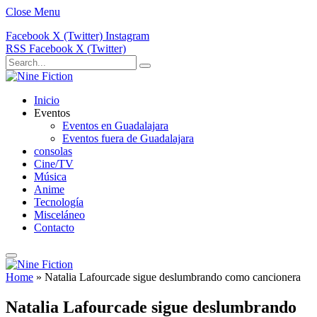
Close Menu
Facebook
X (Twitter)
Instagram
RSS
Facebook
X (Twitter)
Inicio
Eventos
Eventos en Guadalajara
Eventos fuera de Guadalajara
consolas
Cine/TV
Música
Anime
Tecnología
Misceláneo
Contacto
Home
»
Natalia Lafourcade sigue deslumbrando como cancionera
Natalia Lafourcade sigue deslumbrando