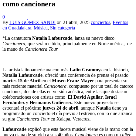
como cancionera
0
By
LUIS GÓMEZ SANDI
on
21 abril, 2025
conciertos
,
Eventos
en Guadalajara
,
Música
,
Sin categoría
*La cantautora
Natalia Lafourcade
, lanza su nuevo disco,
Cancionera
, que será recibido, principalmente en Norteamérica, de
la mano de
Cancionera Tour
La artista latinoamericana con más
Latin Grammys
en la historia,
Natalia Lafourcade
, ofreció una conferencia de prensa el pasado
martes
15 de Abril
en el
Museo Franz Mayer
para presentar su
más reciente material
Cancionera
, compuesto por un total de catorce
canciones, dos de ellas en versión acústica, entre las que destacan
colaboraciones con artistas como
El David Aguilar
,
Israel
Fernández
y
Hermanos Gutiérrez
. Este nuevo proyecto se
estrenará el próximo
jueves 24 de abril
, aunque
Natalia
tiene ya
programado un concierto el día previo al estreno, con lo que arranca
su gira
Cancionera Tour
en Xalapa, Veracruz.
Lafourcade
explicó que esta faceta musical viene de la mano con la
nueva etapa de su vida a sus 40 años.
Cancionera
es como un
alter