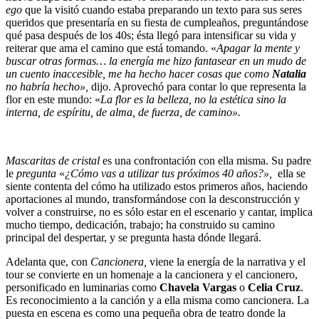
ego
que la visitó cuando estaba preparando un texto para sus seres
queridos que presentaría en su fiesta de cumpleaños, preguntándose
qué pasa después de los 40s; ésta llegó para intensificar su vida y
reiterar que ama el camino que está tomando. «
Apagar la mente y
buscar otras formas… la energía me hizo fantasear en un mudo de
un cuento inaccesible, me ha hecho hacer cosas que como
Natalia
no habría hecho»,
dijo. Aprovechó para contar lo que representa la
flor en este mundo: «
La flor es la belleza, no la estética sino la
interna, de espíritu, de alma, de fuerza, de camino».
Mascaritas de cristal
es una confrontación con ella misma. Su padre
le
pregunta
«
¿Cómo vas a utilizar tus próximos 40 años?»,
ella se
siente contenta del cómo ha utilizado estos primeros años, haciendo
aportaciones al mundo, transformándose con la desconstrucción y
volver a construirse, no es sólo estar en el escenario y cantar, implica
mucho tiempo, dedicación, trabajo; ha construido su camino
principal del despertar, y se pregunta hasta dónde llegará.
Adelanta que, con
Cancionera,
viene la energía de la narrativa y el
tour se convierte en un homenaje a la cancionera y el cancionero,
personificado en luminarias como
Chavela Vargas
o
Celia Cruz
.
Es reconocimiento a la canción y a ella misma como cancionera. La
puesta en escena es como una pequeña obra de teatro donde la