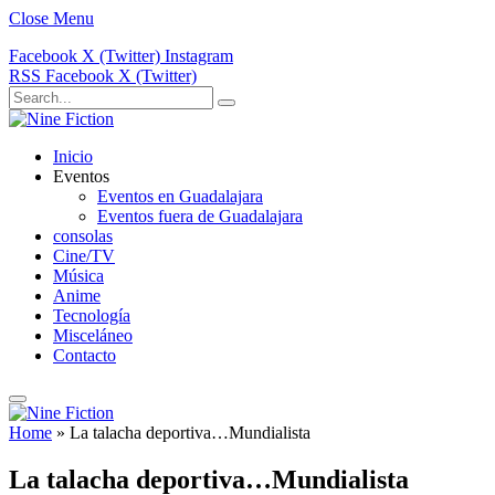
Close Menu
Facebook
X (Twitter)
Instagram
RSS
Facebook
X (Twitter)
Inicio
Eventos
Eventos en Guadalajara
Eventos fuera de Guadalajara
consolas
Cine/TV
Música
Anime
Tecnología
Misceláneo
Contacto
Home
»
La talacha deportiva…Mundialista
La talacha deportiva…Mundialista