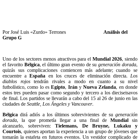
Por José Luis «Zurdo» Terrones
Análisis del
Grupo G
Uno de los sectores menos atractivos para el
Mundial 2026
, siendo
el favorito
Bélgica
, el último gran evento de su
generación dorada
,
quizás sus complicaciones comiencen más adelante; cuando se
encuentre a
España
en los cruces de eliminación directa.
Los
diablos rojos
tendrán rivales a modo en cuanto a su nivel
futbolístico, como lo es
Egipto
,
Irán
y
Nueva Zelanda
, en donde
estos tres pueden pasar como segundo y tercero a los dieciseisavos
de final. Los partidos se llevarán a cabo del 15 al 26 de junio en las
ciudades de
Seattle, Los Ángeles y Vancouver
.
Bélgica
dirá adiós a los últimos sobrevivientes de su
generación
dorada
, la que prometía llegar a una final de
Mundial
sin
alcanzarlo, sobreviven:
Tielemans, De Bruyne, Lukaku y
Courtois
, quienes aportan la experiencia a un grupo de jóvenes que
tomarán la estafeta en futuros eventos. Un vestidor complicado de