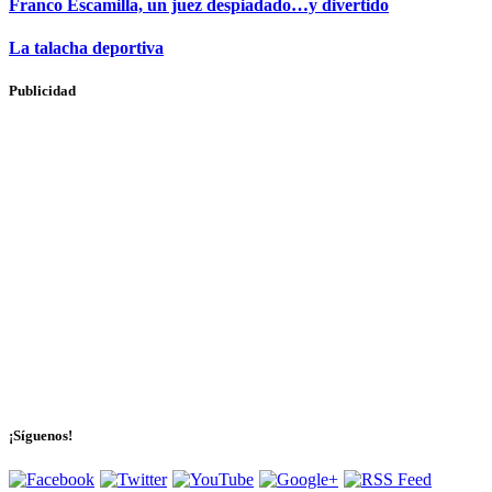
Franco Escamilla, un juez despiadado…y divertido
La talacha deportiva
Publicidad
¡Síguenos!