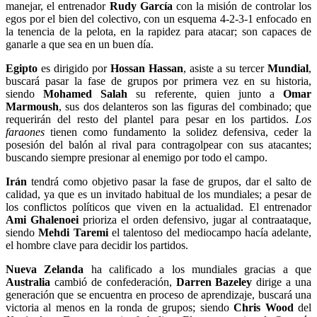
manejar, el entrenador
Rudy García
con la misión de controlar los
egos por el bien del colectivo, con un esquema 4-2-3-1 enfocado en
la tenencia de la pelota, en la rapidez para atacar; son capaces de
ganarle a que sea en un buen día.
Egipto
es dirigido por
Hossan Hassan
, asiste a su tercer
Mundial
,
buscará pasar la fase de grupos por primera vez en su historia,
siendo
Mohamed Salah
su referente, quien junto a
Omar
Marmoush
, sus dos delanteros son las figuras del combinado; que
requerirán del resto del plantel para pesar en los partidos.
Los
faraones
tienen como fundamento la solidez defensiva, ceder la
posesión del balón al rival para contragolpear con sus atacantes;
buscando siempre presionar al enemigo por todo el campo.
Irán
tendrá como objetivo pasar la fase de grupos, dar el salto de
calidad, ya que es un invitado habitual de los mundiales; a pesar de
los conflictos políticos que viven en la actualidad. El entrenador
Ami Ghalenoei
prioriza el orden defensivo, jugar al contraataque,
siendo
Mehdi Taremi
el talentoso del mediocampo hacía adelante,
el hombre clave para decidir los partidos.
Nueva Zelanda
ha calificado a los mundiales gracias a que
Australia
cambió de confederación,
Darren Bazeley
dirige a una
generación que se encuentra en proceso de aprendizaje, buscará una
victoria al menos en la ronda de grupos; siendo
Chris Wood
del