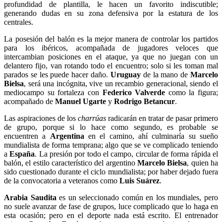
profundidad de plantilla, le hacen un favorito indiscutible;
generando dudas en su zona defensiva por la estatura de los
centrales.
La posesión del balón es la mejor manera de controlar los partidos
para los ibéricos, acompañada de jugadores veloces que
intercambian posiciones en el ataque, ya que no juegan con un
delantero fijo, van rotando todo el encuentro; solo si les toman mal
parados se les puede hacer daño.
Uruguay
de la mano de
Marcelo
Bielsa
, será una incógnita, vive un recambio generacional, siendo el
mediocampo su fortaleza con
Federico Valverde
como la figura;
acompañado de
Manuel Ugarte
y
Rodrigo Betancur
.
Las aspiraciones de los
charrúas
radicarán en tratar de pasar primero
de grupo, porque si lo hace como segundo, es probable se
encuentren a
Argentina
en el camino, ahí culminaría su sueño
mundialista de forma temprana; algo que se ve complicado teniendo
a
España
. La presión por todo el campo, circular de forma rápida el
balón, el estilo característico del argentino
Marcelo Bielsa
, quien ha
sido cuestionado durante el ciclo mundialista; por haber dejado fuera
de la convocatoria a veteranos como
Luis Suárez
.
Arabia Saudita
es un seleccionado común en los mundiales, pero
no suele avanzar de fase de grupos, luce complicado que lo haga en
esta ocasión; pero en el deporte nada está escrito. El entrenador