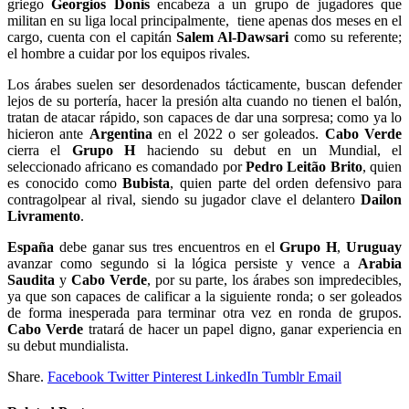
griego
Georgios Donis
encabeza a un grupo de jugadores que
militan en su liga local principalmente, tiene apenas dos meses en el
cargo, cuenta con el capitán
Salem Al-Dawsari
como su referente;
el hombre a cuidar por los equipos rivales.
Los árabes suelen ser desordenados tácticamente, buscan defender
lejos de su portería, hacer la presión alta cuando no tienen el balón,
tratan de atacar rápido, son capaces de dar una sorpresa; como ya lo
hicieron ante
Argentina
en el 2022 o ser goleados.
Cabo Verde
cierra el
Grupo H
haciendo su debut en un Mundial, el
seleccionado africano es comandado por
Pedro Leitão Brito
, quien
es conocido como
Bubista
, quien parte del orden defensivo para
contragolpear al rival, siendo su jugador clave el delantero
Dailon
Livramento
.
España
debe ganar sus tres encuentros en el
Grupo H
,
Uruguay
avanzar como segundo si la lógica persiste y vence a
Arabia
Saudita
y
Cabo Verde
, por su parte, los árabes son impredecibles,
ya que son capaces de calificar a la siguiente ronda; o ser goleados
de forma inesperada para terminar otra vez en ronda de grupos.
Cabo Verde
tratará de hacer un papel digno, ganar experiencia en
su debut mundialista.
Share.
Facebook
Twitter
Pinterest
LinkedIn
Tumblr
Email