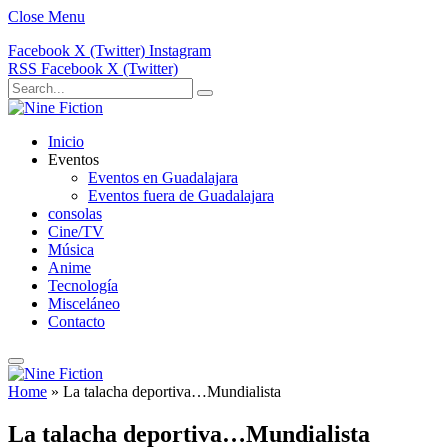
Close Menu
Facebook
X (Twitter)
Instagram
RSS
Facebook
X (Twitter)
Inicio
Eventos
Eventos en Guadalajara
Eventos fuera de Guadalajara
consolas
Cine/TV
Música
Anime
Tecnología
Misceláneo
Contacto
Home
»
La talacha deportiva…Mundialista
La talacha deportiva…Mundialista