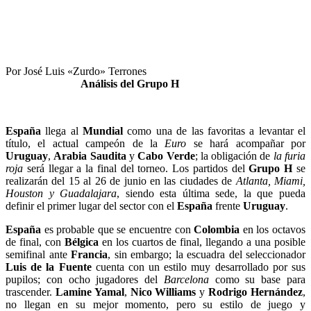
Por José Luis «Zurdo» Terrones
Análisis del Grupo H
España
llega al
Mundial
como una de las favoritas a levantar el
título, el actual campeón de la
Euro
se hará acompañar por
Uruguay
,
Arabia Saudita
y
Cabo Verde
; la obligación de
la furia
roja
será llegar a la final del torneo. Los partidos del
Grupo H
se
realizarán del 15 al 26 de junio en las ciudades de
Atlanta, Miami,
Houston y Guadalajara
, siendo esta última sede, la que pueda
definir el primer lugar del sector con el
España
frente
Uruguay
.
España
es probable que se encuentre con
Colombia
en los octavos
de final, con
Bélgica
en los cuartos de final, llegando a una posible
semifinal ante
Francia
, sin embargo; la escuadra del seleccionador
Luis de la Fuente
cuenta con un estilo muy desarrollado por sus
pupilos; con ocho jugadores del
Barcelona
como su base para
trascender.
Lamine Yamal
,
Nico Williams
y
Rodrigo Hernández
,
no llegan en su mejor momento, pero su estilo de juego y