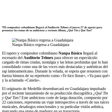
*El compositor colombiano llegará al Auditorio Telmex el jueves 27 de agosto para
presentar los temas de su ambicioso y reciente álbum,
¿Qué Tin y Qué Tan?
Nanpa Básico regresa a Guadalajara
El rapero y compositor colombiano
Nanpa Básico
llegará al
escenario del
Auditorio Telmex
para ofrecer un espectáculo
cargado de rimas crudas, nostalgia y las letras profundas que lo han
consolidado como una de las voces más destacadas y auténticas del
rap latinoamericano. Durante la velada, se espera que resuenen con
fuerza himnos de su repertorio como «Te hice llorar», «Ya para qué»
y la aclamada «Canela».
El originario de Medellín desembarcará en Guadalajara impulsado
por el reciente lanzamiento de su producción discográfica
¿Qué Tin
y Qué Tan?
Este ambicioso corte de larga duración, compuesto por
22 canciones, representa un viaje introspectivo a través de sus raíces
musicales, desahogos emocionales y su particular visión artística,
marcando una etapa de madurez en su trayectoria.