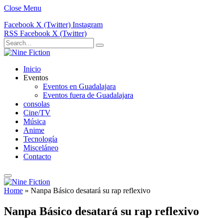
Close Menu
Facebook
X (Twitter)
Instagram
RSS
Facebook
X (Twitter)
Inicio
Eventos
Eventos en Guadalajara
Eventos fuera de Guadalajara
consolas
Cine/TV
Música
Anime
Tecnología
Misceláneo
Contacto
Home
»
Nanpa Básico desatará su rap reflexivo
Nanpa Básico desatará su rap reflexivo