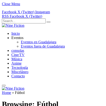
Close Menu
Facebook
X (Twitter)
Instagram
RSS
Facebook
X (Twitter)
Inicio
Eventos
Eventos en Guadalajara
Eventos fuera de Guadalajara
consolas
Cine/TV
Música
Anime
Tecnología
Misceláneo
Contacto
Home
»
Fútbol
Browsing:
Fútbol