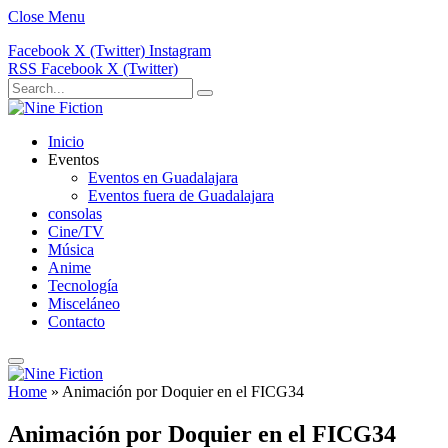
Close Menu
Facebook
X (Twitter)
Instagram
RSS
Facebook
X (Twitter)
Inicio
Eventos
Eventos en Guadalajara
Eventos fuera de Guadalajara
consolas
Cine/TV
Música
Anime
Tecnología
Misceláneo
Contacto
Home
»
Animación por Doquier en el FICG34
Animación por Doquier en el FICG34