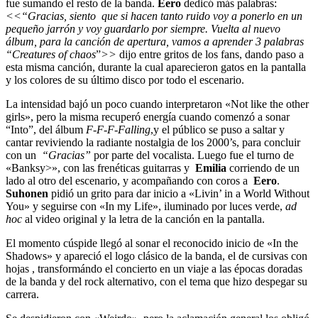
fue sumando el resto de la banda.
Eero
dedicó más palabras:
<<
“Gracias, siento que si hacen tanto ruido voy a ponerlo en un
pequeño jarrón y voy guardarlo por siempre. Vuelta al nuevo
álbum, para la canción de apertura, vamos a aprender 3 palabras
“Creatures of chaos
”
>>
dijo entre gritos de los fans, dando paso a
esta misma canción, durante la cual aparecieron gatos en la pantalla
y los colores de su último disco por todo el escenario.
La intensidad bajó un poco cuando interpretaron «Not like the other
girls», pero la misma recuperó energía cuando comenzó a sonar
“Into”, del álbum
F-F-F-Falling
,y el público se puso a saltar y
cantar reviviendo la radiante nostalgia de los 2000’s, para concluir
con un
“Gracias”
por parte del vocalista. Luego fue el turno de
«Banksy>», con las frenéticas guitarras y
Emilia
corriendo de un
lado al otro del escenario, y acompañando con coros a
Eero
.
Suhonen
pidió un grito para dar inicio a «Livin’ in a World Without
You» y seguirse con «In my Life», iluminado por luces verde,
ad
hoc
al video original y la letra de la canción en la pantalla.
El momento cúspide llegó al sonar el reconocido inicio de «In the
Shadows» y apareció el logo clásico de la banda, el de cursivas con
hojas , transformándo el concierto en un viaje a las épocas doradas
de la banda y del rock alternativo, con el tema que hizo despegar su
carrera.