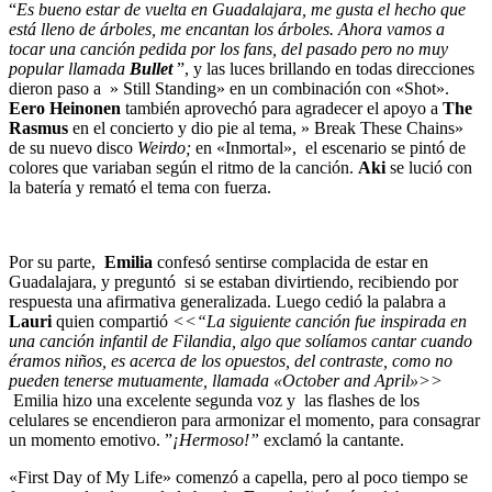
“
Es bueno estar de vuelta en Guadalajara, me gusta el hecho que
está lleno de árboles, me encantan los árboles. Ahora vamos a
tocar una canción pedida por los fans, del pasado pero no muy
popular llamada
Bullet
”, y las luces brillando en todas direcciones
dieron paso a » Still Standing» en un combinación con «Shot».
Eero
Heinonen
también aprovechó para agradecer el apoyo a
The
Rasmus
en el concierto y dio pie al tema, » Break These Chains»
de su nuevo disco
Weirdo;
en «Inmortal», el escenario se pintó de
colores que variaban según el ritmo de la canción.
Aki
se lució con
la batería y remató el tema con fuerza.
Por su parte,
Emilia
confesó sentirse complacida de estar en
Guadalajara, y preguntó si se estaban divirtiendo, recibiendo por
respuesta una afirmativa generalizada. Luego cedió la palabra a
Lauri
quien compartió
<<“La siguiente canción fue inspirada en
una canción infantil de Filandia, algo que solíamos cantar cuando
éramos niños, es acerca de los opuestos, del contraste, como no
pueden tenerse mutuamente, llamada «October and April»>>
Emilia hizo una excelente segunda voz y las flashes de los
celulares se encendieron para armonizar el momento, para consagrar
un momento emotivo. ”
¡Hermoso!”
exclamó la cantante.
«First Day of My Life» comenzó a capella, pero al poco tiempo se