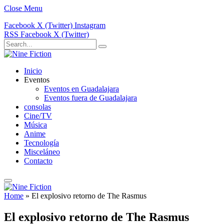
Close Menu
Facebook
X (Twitter)
Instagram
RSS
Facebook
X (Twitter)
Inicio
Eventos
Eventos en Guadalajara
Eventos fuera de Guadalajara
consolas
Cine/TV
Música
Anime
Tecnología
Misceláneo
Contacto
Home
»
El explosivo retorno de The Rasmus
El explosivo retorno de The Rasmus