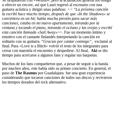
Se despidieron con «Weirdo», pero la aclamación general los obligó
a ofrecer un
encore
, así que Lauri regresó al escenario con una
guitarra acústica y dirigió unas palabras:
<<
“
La próxima canción
la escribí hace mucho tiempo, después de que «In the Shadows» se
convirtiera en un hit; había mucha presión para sacar más
canciones, estaba en mi nuevo apartamento, mirando por la
ventana y tocando el piano, mirando el océano y las ovejas y escribí
esta canción llamada «Sail Away»
>>. Fue un momento íntimo y
emotivo con el cantante finlandés interpretando la canción en
solitario con su guitarra. “
Gracias por cantar conmigo”,
exclamó al
final. Para «Love is a Bitch» volvió el resto de los integrantes para
cerrar con maestría el encuentro y despedirse. Al final,
Aki
se dio
tiempo para acercarse a algunos fans y regalar sus baquetas.
Muchos de los fans compartieron que, a pesar de seguir a la banda
por muchos años, este había sido su primer concierto. En general, el
paso de
The Rasmus
por Guadalajara fue una gran experiencia
considerando que tocaron canciones de todos sus discos y revivieron
los tiempos dorados del rock alternativo.