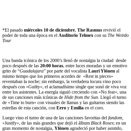
*El pasado
miércoles 10 de diciembre
,
The Rasmus
revivió el
poder de toda una época en el
Auditorio Telmex
con su
The Weirdo
Tour
Una banda icónica de los 2000’s llenó de nostalgia la ciudad desde
poco después de las
20:00 horas
, entre luces moradas y un emotivo
grito de “
Guadalajara
” por parte del vocalista
Lauri Ylönen
al
mismo tiempo que los primeros acordes de «Rest in pieces»
reventaban la noche; sin embargo, la verdadera locura vino poco
después con «Guilty», el aclamadísimo single que sonó de viva voz
entre los asistentes. La energía siguió creciendo con «No fear», una
de sus canciones más icónicas de
Hide from the Sun
. Llegó el turno
de «Time to burn» con visuales de llamas y las guitarras siendo las
estrellas de esta canción, con
Eero
y
Emilia
en el coro.
Luego vino el turno de una de las canciones favoritas del
fandom,
«Justify», de las más grandes que dejó el álbum
Black Roses
; en un
gran momento de nostalgia,
Ylönen
agradeció por haber asistido,