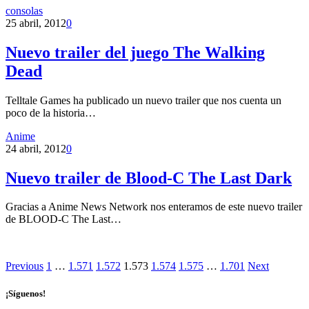
consolas
25 abril, 2012
0
Nuevo trailer del juego The Walking
Dead
Telltale Games ha publicado un nuevo trailer que nos cuenta un
poco de la historia…
Anime
24 abril, 2012
0
Nuevo trailer de Blood-C The Last Dark
Gracias a Anime News Network nos enteramos de este nuevo trailer
de BLOOD-C The Last…
Previous
1
…
1.571
1.572
1.573
1.574
1.575
…
1.701
Next
¡Síguenos!