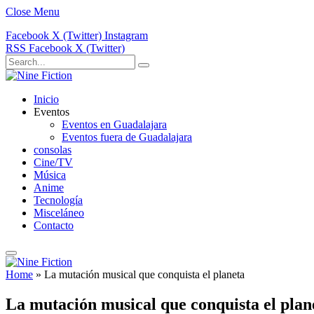
Close Menu
Facebook
X (Twitter)
Instagram
RSS
Facebook
X (Twitter)
Inicio
Eventos
Eventos en Guadalajara
Eventos fuera de Guadalajara
consolas
Cine/TV
Música
Anime
Tecnología
Misceláneo
Contacto
Home
»
La mutación musical que conquista el planeta
La mutación musical que conquista el plan