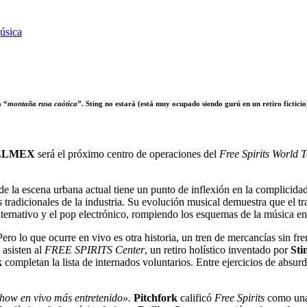
úsica
a “
montaña rusa caótica
”. Sting no estará (está muy ocupado siendo gurú en un retiro fictici
TELMEX
será el próximo centro de operaciones del
Free Spirits World 
e la escena urbana actual tiene un punto de inflexión en la complicidad
 tradicionales de la industria. Su evolución musical demuestra que el t
ternativo y el pop electrónico, rompiendo los esquemas de la música en
ero lo que ocurre en vivo es otra historia, un tren de mercancías sin f
asisten al
FREE SPIRITS Center
, un retiro holístico inventado por
Sti
k
completan la lista de internados voluntarios. Entre ejercicios de abs
 show en vivo más entretenido».
Pitchfork
calificó
Free Spirits
como un