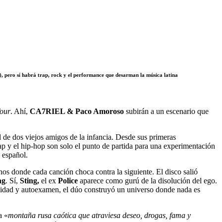
o), pero sí habrá trap, rock y el performance que desarman la música latina
Tour
. Ahí,
CA7RIEL & Paco Amoroso
subirán a un escenario que
 de dos viejos amigos de la infancia. Desde sus primeras
rap y el hip-hop son solo el punto de partida para una experimentación
 español.
renos donde cada canción choca contra la siguiente.
El disco salió
ng
. Sí,
Sting,
el ex
Police
aparece como gurú de la disolución del ego.
urdidad y autoexamen, el dúo construyó un universo donde nada es
a «
montaña rusa caótica que atraviesa deseo, drogas, fama y