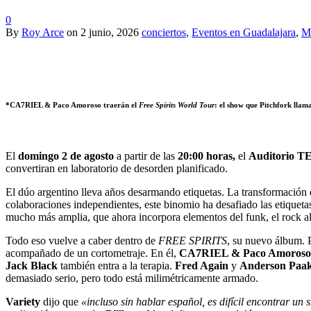
0
By
Roy Arce
on
2 junio, 2026
conciertos
,
Eventos en Guadalajara
,
M
*CA7RIEL & Paco Amoroso traerán el
Free Spirits World Tour
: el show que Pitchfork llam
El
domingo 2 de agosto
a partir de las
20:00 horas,
el
Auditorio 
convertiran en laboratorio de desorden planificado.
El dúo argentino lleva años desarmando etiquetas. La transformación d
colaboraciones independientes, este binomio ha desafiado las etiquetas
mucho más amplia, que ahora incorpora elementos del funk, el rock al
Todo eso vuelve a caber dentro de
FREE SPIRITS
, su nuevo álbum. P
acompañado de un cortometraje. En él,
CA7RIEL & Paco Amoroso
Jack Black
también entra a la terapia.
Fred Again
y
Anderson Paa
demasiado serio, pero todo está milimétricamente armado.
Variety
dijo que
«incluso sin hablar español, es difícil encontrar un