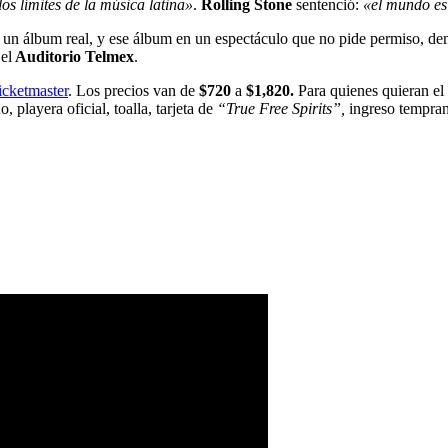
os límites de la música latina»
.
Rolling Stone
sentenció:
«el mundo es
 un álbum real, y ese álbum en un espectáculo que no pide permiso, 
el
Auditorio Telmex
.
icketmaster
. Los precios van de
$720
a
$1,820.
Para quienes quieran el
, playera oficial, toalla, tarjeta de
“True Free Spirits”,
ingreso tempran