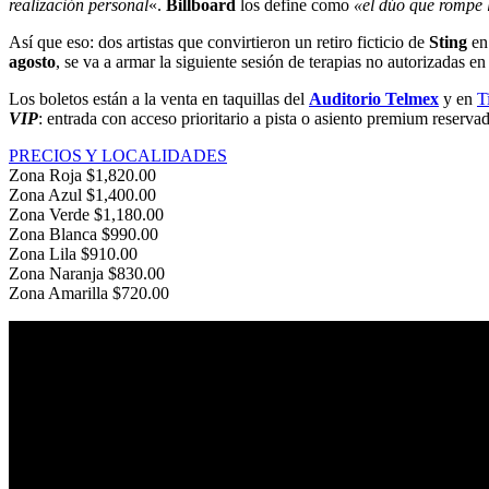
realización personal
«.
Billboard
los define como
«el dúo que rompe l
Así que eso: dos artistas que convirtieron un retiro ficticio de
Sting
en
agosto
, se va a armar la siguiente sesión de terapias no autorizadas en 
Los boletos están a la venta en taquillas del
Auditorio Telmex
y en
T
VIP
: entrada con acceso prioritario a pista o asiento premium reservado
PRECIOS Y LOCALIDADES
Zona Roja $1,820.00
Zona Azul $1,400.00
Zona Verde $1,180.00
Zona Blanca $990.00
Zona Lila $910.00
Zona Naranja $830.00
Zona Amarilla $720.00