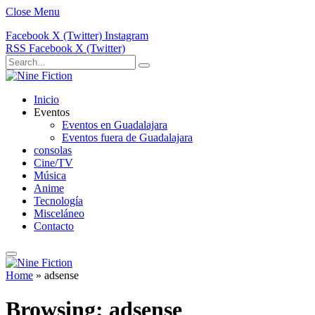
Close Menu
Facebook
X (Twitter)
Instagram
RSS
Facebook
X (Twitter)
Inicio
Eventos
Eventos en Guadalajara
Eventos fuera de Guadalajara
consolas
Cine/TV
Música
Anime
Tecnología
Misceláneo
Contacto
Home
»
adsense
Browsing:
adsense