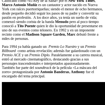
Calificado como «El Rey de la Salsa» por el
New York Times
,
Marco Antonio Muñiz
es un cantautor y actor nacido en Nueva
York con raíces puertorriqueñas; siendo el menor de ocho hermanos,
desde pequeño decidió seguir los pasos de su padre y convertir su
pasión en profesión. A los doce años, ya tenía un sueño de vida;
comenzó siendo corista de la banda
Menudo
pero al poco tiempo
conoció a
Tito Puente
quien le dio la oportunidad de presentarse en
uno de sus eventos como telonero. En 1992 y en un imponente
recinto como el
Madison Square Garden, Marc
debutó frente a
miles de personas.
Para 1994 ya había ganado un
Premio Lo Nuestro
y un
Premio
Billboard
como artista revelación; además fue galardonado con un
Premio ACE
y un
Premio Diplo.
Paralelamente a su carrera musical,
entró al mercado cinematográfico, destacando gracias a sus
personajes trascendentales e interpretados apasionadamente.
También fue parte del
soundtrack
de la película «La máscara del
zorro» protagonizada por
Antonio Banderas
,
Anthony
fue el
encargado del tema principal.