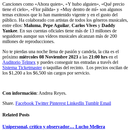
Canciones como «Ahora quien», «Y hubo alguien», «Qué precio
tiene el cielo», «Flor pálida» y «Muy dentro de mí» son algunos
temas exitosos que lo han mantenido vigente y en el gusto del
público. Ha colaborado con artistas de todos los géneros musicales,
entre ellos:
Maluma
,
Pepe Aguilar
,
Carlos Vives
y
Daddy
Yankee
. En sus cuentas oficiales tiene más de 13 millones de
seguidores aunque sus vídeos musicales alcanzan más de 200
millones de reproducciones.
No te pierdas una noche llena de pasión y candela, la cita es el
próximo
miércoles 08 Noviembre 2023
a las
21:00 hrs
en el
Auditorio Telmex
y puedes conseguir tus entradas a través del
Sistema Ticketmaster
o taquillas del recinto. Los precios oscilan de
los $1,200 a los $6,500 sin cargos por servicio.
Con información
: Andrea Reyes.
Share.
Facebook
Twitter
Pinterest
LinkedIn
Tumblr
Email
Related
Posts
Unipersonal, crítico y observador… Lucho Mellera