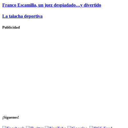
Franco Escamilla, un juez despiadado…y divertido
La talacha deportiva
Publicidad
¡Síguenos!