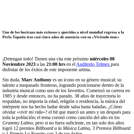
Uno de los boricuas más exitosos y queridos a nivel mundial regresa a la
Perla Tapatía tras casi cinco años de ausencia con su «Viviendo tour»
¡Detengan todo! Tienen una cita este próximo
miércoles 08
Noviembre 2023
a las
21:00 hrs
en el
Auditorio Telmex
para
disfrutar de los éxitos de este imponente artista.
Sin duda,
Marc Anthony
es un icono en su género musical; su
talento a traspasado fronteras, logrando posicionarse dentro de la
industria musical como uno de los favoritos. Comenzó su carrera en
1985 y desde entonces, no ha parado. 38 años de trayectoria lo
respaldan, no importa la edad, religión o residencia, la música del
intérprete nos ha hecho bailar desde salsa hasta baladas. ¿Cómo
olvidar «
vivir mi vida
«? el
hit
que marcó un antes y un después para
toda la población; el tema coronó como canción del año en los
Grammy Latino
, pero si no fuera suficiente, en tan solo dos años
logró 12 premios
Billboard a la Música Latina
, 3
Premios Billboard
y 1
Premio Lo Nuestro
con 2 de sus éxitos.