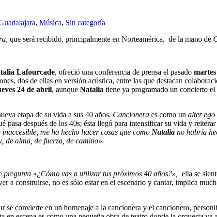
Guadalajara
,
Música
,
Sin categoría
ra
, que será recibido, principalmente en Norteamérica, de la mano de
C
talia Lafourcade
, ofreció una conferencia de prensa el pasado
martes
ones, dos de ellas en versión acústica, entre las que destacan colabora
ueves 24 de abril
, aunque
Natalia
tiene ya programado un concierto el d
nueva etapa de su vida a sus 40 años.
Cancionera
es como un
alter ego
 pasa después de los 40s; ésta llegó para intensificar su vida y reiter
o inaccesible, me ha hecho hacer cosas que como
Natalia
no habría he
itu, de alma, de fuerza, de camino».
le
pregunta
«
¿Cómo vas a utilizar tus próximos 40 años?»,
ella se sien
 a construirse, no es sólo estar en el escenario y cantar, implica much
tour se convierte en un homenaje a la cancionera y el cancionero, perso
a en escena es como una pequeña obra de teatro donde la orquesta va a 