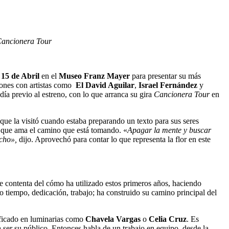
ancionera Tour
15 de Abril
en el
Museo Franz Mayer
para presentar su más
ciones con artistas como
El David Aguilar
,
Israel Fernández
y
ía previo al estreno, con lo que arranca su gira
Cancionera Tour
en
que la visitó cuando estaba preparando un texto para sus seres
ar que ama el camino que está tomando. «
Apagar la mente y buscar
cho»,
dijo. Aprovechó para contar lo que representa la flor en este
te contenta del cómo ha utilizado estos primeros años, haciendo
o tiempo, dedicación, trabajo; ha construido su camino principal del
nificado en luminarias como
Chavela Vargas
o
Celia Cruz
. Es
ser su público. Entonces habla de un trabajo en equipo, desde la