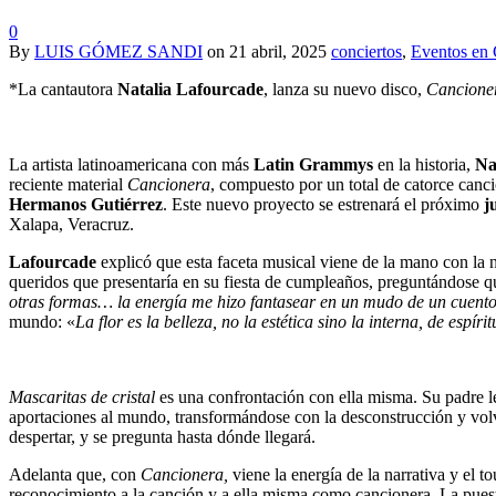
0
By
LUIS GÓMEZ SANDI
on
21 abril, 2025
conciertos
,
Eventos en 
*La cantautora
Natalia Lafourcade
, lanza su nuevo disco,
Cancione
La artista latinoamericana con más
Latin Grammys
en la historia,
Na
reciente material
Cancionera
, compuesto por un total de catorce canci
Hermanos Gutiérrez
. Este nuevo proyecto se estrenará el próximo
j
Xalapa, Veracruz.
Lafourcade
explicó que esta faceta musical viene de la mano con la 
queridos que presentaría en su fiesta de cumpleaños, preguntándose qué
otras formas… la energía me hizo fantasear en un mudo de un cuent
mundo: «
La flor es la belleza, no la estética sino la interna, de espír
Mascaritas de cristal
es una confrontación con ella misma. Su padre 
aportaciones al mundo, transformándose con la desconstrucción y volver
despertar, y se pregunta hasta dónde llegará.
Adelanta que, con
Cancionera,
viene la energía de la narrativa y el 
reconocimiento a la canción y a ella misma como cancionera. La puest