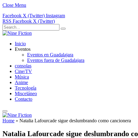
Close Menu
Facebook
X (Twitter)
Instagram
RSS
Facebook
X (Twitter)
Inicio
Eventos
Eventos en Guadalajara
Eventos fuera de Guadalajara
consolas
Cine/TV
Música
Anime
Tecnología
Misceláneo
Contacto
Home
»
Natalia Lafourcade sigue deslumbrando como cancionera
Natalia Lafourcade sigue deslumbrando c