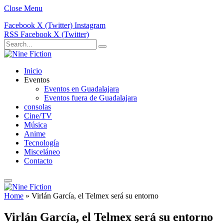
Close Menu
Facebook
X (Twitter)
Instagram
RSS
Facebook
X (Twitter)
Inicio
Eventos
Eventos en Guadalajara
Eventos fuera de Guadalajara
consolas
Cine/TV
Música
Anime
Tecnología
Misceláneo
Contacto
Home
»
Virlán García, el Telmex será su entorno
Virlán García, el Telmex será su entorno