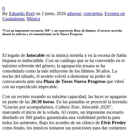
0
By
Eduardo Roel
on
2 junio, 2026
adsense
,
conciertos
,
Eventos en
Guadalajara
,
Música
*Con un imponente escenario 360° y un repertorio lleno de himnos, el sexteto norteño
desató la euforia y el romanticismo en la Nuevo Progreso
El legado de
Intocable
en la música norteña y en la escena de habla
hispana es indiscutible. Con un catálogo que se ha convertido en el
máximo referente del género, la agrupación texana se ha
consolidado como la más influyente de los últimos 30 años. La
noche del sábado, el sexteto volvió a demostrar su poder de
convocatoria ante una
Plaza de Toros Nuevo Progreso
que vibró
con un espectáculo impecable.
Con un recinto rozando su máxima capacidad, las luces se apagaron
en punto de las
20:30 horas
. En las pantallas se proyectó la leyenda:
“Gracias por acompañarnos,
Cultura Tour
,
Intocable
2026
”,
marcando el inicio de la velada. Al centro, un imponente escenario
diseñado en 360 grados garantizaba una visibilidad perfecta para
todos los asistentes. Bajo los acordes de un clásico de
Elvis Presley
como fondo, los músicos tomaron sus posiciones para dar comienzo