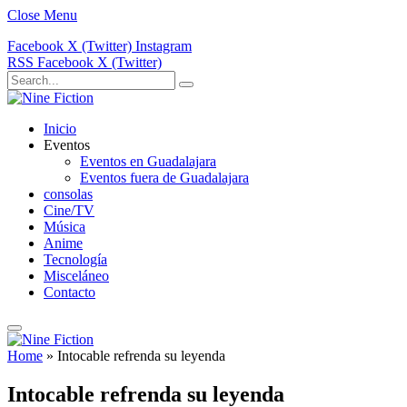
Close Menu
Facebook
X (Twitter)
Instagram
RSS
Facebook
X (Twitter)
Inicio
Eventos
Eventos en Guadalajara
Eventos fuera de Guadalajara
consolas
Cine/TV
Música
Anime
Tecnología
Misceláneo
Contacto
Home
»
Intocable refrenda su leyenda
Intocable refrenda su leyenda