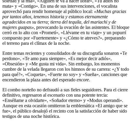
soledad y la mía», «Alguien te va a hacer llorar», «Tu adiós no
mata» y «Contigo». En una de sus intervenciones, el vocalista
aprovechó para rendir homenaje al público local:
«Muchas gracias
por tantos años, tenemos historia y estamos eternamente
agradecidos en su tierra; tierra del tequila, del mariachi y de
mujeres guapas»
, provocando la ovación de las asistentes. El bloque
cerró en lo alto con «Prometí», «Llévame en tu viaje» y un popurrí
compuesto por «Fuertemente» y «¿Cómo te atreves?», preparando
el terreno para el clímax de la noche.
Entre temas recientes y consolidados de su discografía sonaron «Te
perdono», «Te amo para siempre», «Es mejor decir adiós»,
«Obsesión» y «Me gusta mi vida». Sin embargo, los momentos
cumbre de la velada llegaron con los himnos de su carrera: «¿Y todo
para qué?», «Coqueta», «Fuerte no soy» y «Sueña», canciones que
encendieron la plaza antes del esperado
encore
.
El combo norteño no defraudó a sus fieles seguidores. Para el cierre
definitivo, regresaron al escenario con una potente tercia:
«Enséñame a olvidarte», «Soñador eterno» y «Modus operandi».
Aunque en esta ocasión omitieron la emblemática «El amigo que se
fue», el público desalojó el recinto con la satisfacción de haber sido
testigos de una noche histórica.