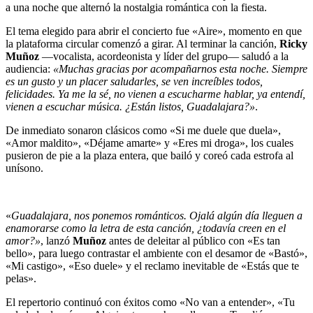
a una noche que alternó la nostalgia romántica con la fiesta.
El tema elegido para abrir el concierto fue «Aire», momento en que
la plataforma circular comenzó a girar. Al terminar la canción,
Ricky
Muñoz
—vocalista, acordeonista y líder del grupo— saludó a la
audiencia:
«Muchas gracias por acompañarnos esta noche. Siempre
es un gusto y un placer saludarles, se ven increíbles todos,
felicidades. Ya me la sé, no vienen a escucharme hablar, ya entendí,
vienen a escuchar música. ¿Están listos, Guadalajara?»
.
De inmediato sonaron clásicos como «Si me duele que duela»,
«Amor maldito», «Déjame amarte» y «Eres mi droga», los cuales
pusieron de pie a la plaza entera, que bailó y coreó cada estrofa al
unísono.
«
Guadalajara, nos ponemos románticos. Ojalá algún día lleguen a
enamorarse como la letra de esta canción, ¿todavía creen en el
amor?»
, lanzó
Muñoz
antes de deleitar al público con «Es tan
bello», para luego contrastar el ambiente con el desamor de «Bastó»,
«Mi castigo», «Eso duele» y el reclamo inevitable de «Estás que te
pelas».
El repertorio continuó con éxitos como «No van a entender», «Tu