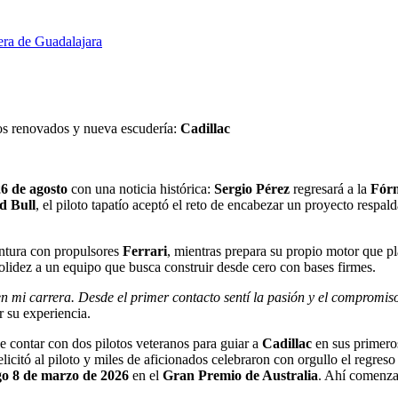
era de Guadalajara
os renovados y nueva escudería:
Cadillac
6 de agosto
con una noticia histórica:
Sergio Pérez
regresará a la
Fór
d Bull
, el piloto tapatío aceptó el reto de encabezar un proyecto respa
entura con propulsores
Ferrari
, mientras prepara su propio motor que p
olidez a un equipo que busca construir desde cero con bases firmes.
n mi carrera. Desde el primer contacto sentí la pasión y el compromiso
r su experiencia.
de contar con dos pilotos veteranos para guiar a
Cadillac
en sus primeros
elicitó al piloto y miles de aficionados celebraron con orgullo el regreso
o 8 de marzo de 2026
en el
Gran Premio de Australia
. Ahí comenzar