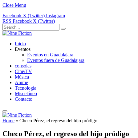
Close Menu
Facebook
X (Twitter)
Instagram
RSS
Facebook
X (Twitter)
Inicio
Eventos
Eventos en Guadalajara
Eventos fuera de Guadalajara
consolas
Cine/TV
Música
Anime
Tecnología
Misceláneo
Contacto
Home
»
Checo Pérez, el regreso del hijo pródigo
Checo Pérez, el regreso del hijo pródigo