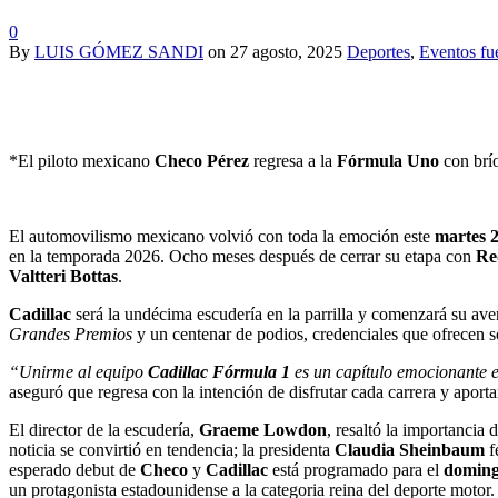
0
By
LUIS GÓMEZ SANDI
on
27 agosto, 2025
Deportes
,
Eventos fu
*El piloto mexicano
Checo Pérez
regresa a la
Fórmula Uno
con brí
El automovilismo mexicano volvió con toda la emoción este
martes 2
en la temporada 2026. Ocho meses después de cerrar su etapa con
Re
Valtteri Bottas
.
Cadillac
será la undécima escudería en la parrilla y comenzará su av
Grandes Premios
y un centenar de podios, credenciales que ofrecen s
“Unirme al equipo
Cadillac Fórmula 1
es un capítulo emocionante e
aseguró que regresa con la intención de disfrutar cada carrera y aporta
El director de la escudería,
Graeme Lowdon
, resaltó la importancia 
noticia se convirtió en tendencia; la presidenta
Claudia Sheinbaum
f
esperado debut de
Checo
y
Cadillac
está programado para el
doming
un protagonista estadounidense a la categoria reina del deporte motor.