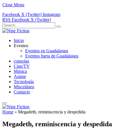
Close Menu
Facebook
X (Twitter)
Instagram
RSS
Facebook
X (Twitter)
Inicio
Eventos
Eventos en Guadalajara
Eventos fuera de Guadalajara
consolas
Cine/TV
Música
Anime
Tecnología
Misceláneo
Contacto
Home
»
Megadeth, reminiscencia y despedida
Megadeth, reminiscencia y despedida