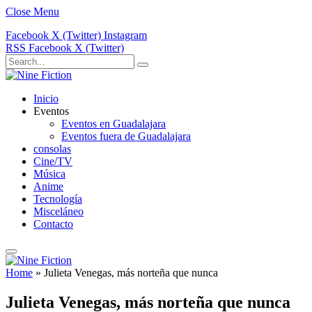
Close Menu
Facebook
X (Twitter)
Instagram
RSS
Facebook
X (Twitter)
Inicio
Eventos
Eventos en Guadalajara
Eventos fuera de Guadalajara
consolas
Cine/TV
Música
Anime
Tecnología
Misceláneo
Contacto
Home
»
Julieta Venegas, más norteña que nunca
Julieta Venegas, más norteña que nunca