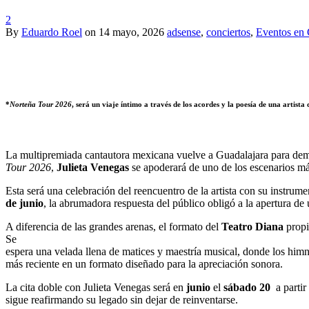
2
By
Eduardo Roel
on
14 mayo, 2026
adsense
,
conciertos
,
Eventos en 
*
Norteña Tour 2026
, será un viaje íntimo a través de los acordes y la poesía de una artista 
La multipremiada cantautora mexicana vuelve a Guadalajara para demo
Tour 2026
,
Julieta Venegas
se apoderará de uno de los escenarios más
Esta será una celebración del reencuentro de la artista con su instrum
de junio
, la abrumadora respuesta del público obligó a la apertura d
A diferencia de las grandes arenas, el formato del
Teatro Diana
propi
Se
espera una velada llena de matices y maestría musical, donde los 
más reciente en un formato diseñado para la apreciación sonora.
La cita doble con Julieta Venegas será en
junio
el
sábado 20
a partir
sigue reafirmando su legado sin dejar de reinventarse.