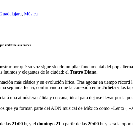
Guadalajara
,
Música
que redefine sus raíces
strar por qué su voz sigue siendo un pilar fundamental del pop altern
 íntimos y elegantes de la ciudad: el
Teatro Diana
.
entación más clásica y su evolución lírica. Tras agotar en tiempo récord 
e una segunda fecha, confirmando que la conexión entre
Julieta
y los tap
ciará una atmósfera cálida y cercana, ideal para dejarse llevar por la po
himnos que ya forman parte del ADN musical de México como «Lento», «
 de las
21:00 h
, y el
domingo
21
a partir de las
20:00 h
. y será la opor